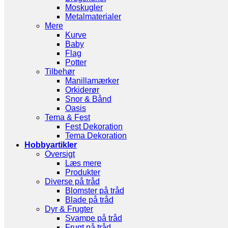
Moskugler
Metalmaterialer
Mere
Kurve
Baby
Flag
Potter
Tilbehør
Manillamærker
Orkiderør
Snor & Bånd
Oasis
Tema & Fest
Fest Dekoration
Tema Dekoration
Hobbyartikler
Oversigt
Læs mere
Produkter
Diverse på tråd
Blomster på tråd
Blade på tråd
Dyr & Frugter
Svampe på tråd
Frugt på tråd