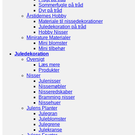
Sommerfugle på tråd
Dyr på tråd
Årstidernes Hobby
Materiale til nissedekorationer
Juledekoration på tråd
Hobby Nisser
Minirature Materialer
Mini blomster
Mini tilbehør
Juledekoration
Oversigt
Læs mere
Produkter
Nisser
Julenisser
Nissemøbler
Nisseredskaber
Bramming nisser
Nissehuer
Julens Planter
Julegran
Juleblomster
Julegrene
Julekranse