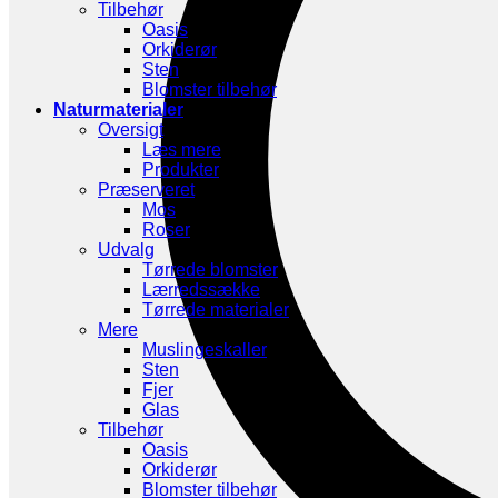
Tilbehør
Oasis
Orkiderør
Sten
Blomster tilbehør
Naturmaterialer
Oversigt
Læs mere
Produkter
Præserveret
Mos
Roser
Udvalg
Tørrede blomster
Lærredssække
Tørrede materialer
Mere
Muslingeskaller
Sten
Fjer
Glas
Tilbehør
Oasis
Orkiderør
Blomster tilbehør