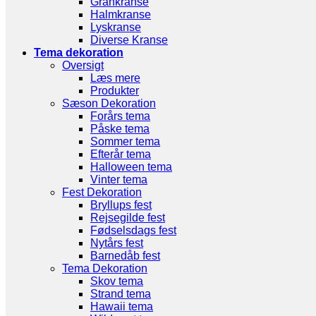
Grankranse
Halmkranse
Lyskranse
Diverse Kranse
Tema dekoration
Oversigt
Læs mere
Produkter
Sæson Dekoration
Forårs tema
Påske tema
Sommer tema
Efterår tema
Halloween tema
Vinter tema
Fest Dekoration
Bryllups fest
Rejsegilde fest
Fødselsdags fest
Nytårs fest
Barnedåb fest
Tema Dekoration
Skov tema
Strand tema
Hawaii tema