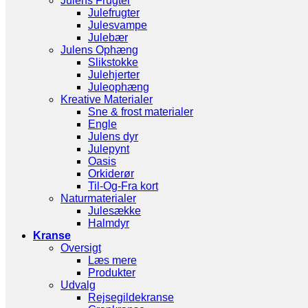
Julens Frugter
Julefrugter
Julesvampe
Julebær
Julens Ophæng
Slikstokke
Julehjerter
Juleophæng
Kreative Materialer
Sne & frost materialer
Engle
Julens dyr
Julepynt
Oasis
Orkiderør
Til-Og-Fra kort
Naturmaterialer
Julesække
Halmdyr
Kranse
Oversigt
Læs mere
Produkter
Udvalg
Rejsegildekranse