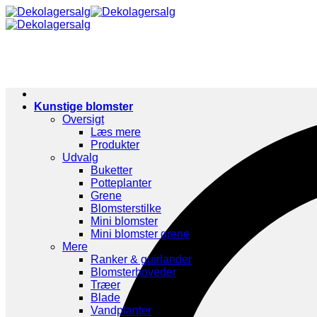
Fortsæt
til
indhold
Kunstige blomster
Oversigt
Læs mere
Produkter
Udvalg
Buketter
Potteplanter
Grene
Blomsterstilke
Mini blomster
Mini blomster grene
Mere
Ranker & guirlander
Blomsterhoveder
Træer
Blade
Vandplanter