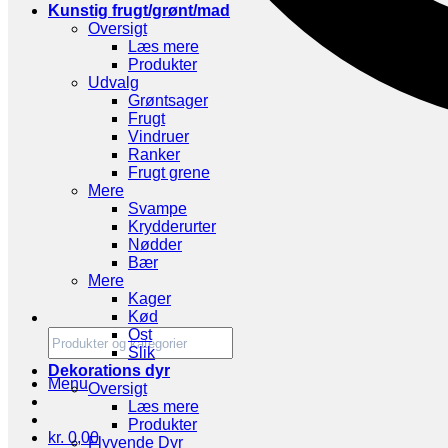
Kunstig frugt/grønt/mad
Oversigt
Læs mere
Produkter
Udvalg
Grøntsager
Frugt
Vindruer
Ranker
Frugt grene
Mere
Svampe
Krydderurter
Nødder
Bær
Mere
Kager
Kød
Ost
Slik
Dekorations dyr
Menu
Oversigt
Læs mere
Produkter
kr.
0,00
Flyvende Dyr