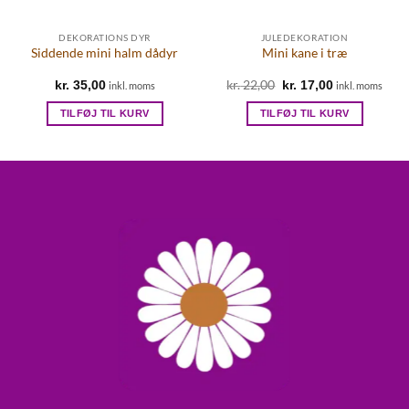
DEKORATIONS DYR
JULEDEKORATION
Siddende mini halm dådyr
Mini kane i træ
kr.
22,00
Den
Den
kr.
35,00
kr.
17,00
inkl. moms
inkl. moms
oprindelige
aktuelle
pris
pris
TILFØJ TIL KURV
TILFØJ TIL KURV
var:
er:
kr. 22,00.
kr. 17,00.