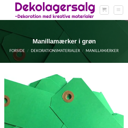
Fortsæt
til
indhold
Manillamærker i grøn
FORSIDE
/
DEKORATIONSMATERIALER
/
MANILLAMÆRKER