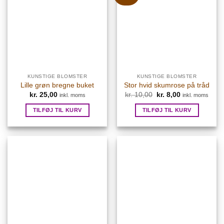
KUNSTIGE BLOMSTER
KUNSTIGE BLOMSTER
Lille grøn bregne buket
Stor hvid skumrose på tråd
kr.
25,00
kr.
10,00
Den
kr.
8,00
Den
inkl. moms
inkl. moms
oprindelige
aktuelle
pris
pris
TILFØJ TIL KURV
TILFØJ TIL KURV
var:
er:
kr. 10,00.
kr. 8,00.