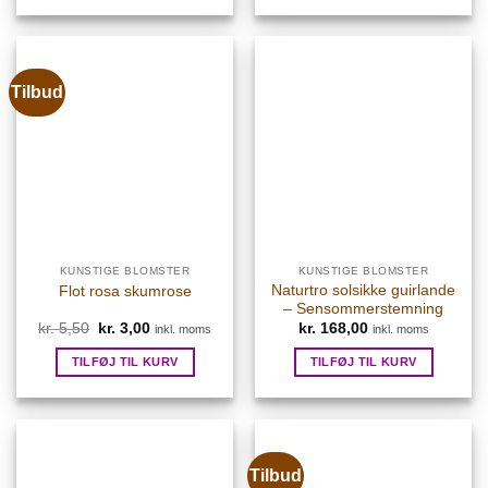
kr. 5,00.
kr. 3,00.
Tilbud
KUNSTIGE BLOMSTER
KUNSTIGE BLOMSTER
Naturtro solsikke guirlande
Flot rosa skumrose
– Sensommerstemning
kr.
5,50
Den
kr.
3,00
Den
kr.
168,00
inkl. moms
inkl. moms
oprindelige
aktuelle
pris
pris
TILFØJ TIL KURV
TILFØJ TIL KURV
var:
er:
kr. 5,50.
kr. 3,00.
Tilbud