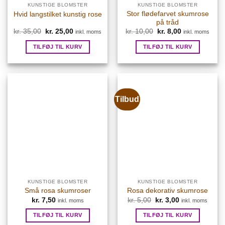
KUNSTIGE BLOMSTER
KUNSTIGE BLOMSTER
Stor flødefarvet skumrose
Hvid langstilket kunstig rose
på tråd
kr.
35,00
Den
kr.
25,00
Den
kr.
10,00
Den
kr.
8,00
Den
inkl. moms
inkl. moms
oprindelige
aktuelle
oprindelige
aktuelle
pris
pris
pris
pris
TILFØJ TIL KURV
TILFØJ TIL KURV
var:
er:
var:
er:
kr. 35,00.
kr. 25,00.
kr. 10,00.
kr. 8,00.
Tilbud
KUNSTIGE BLOMSTER
KUNSTIGE BLOMSTER
Små rosa skumroser
Rosa dekorativ skumrose
kr.
7,50
kr.
5,00
Den
kr.
3,00
Den
inkl. moms
inkl. moms
oprindelige
aktuelle
pris
pris
TILFØJ TIL KURV
TILFØJ TIL KURV
var:
er: