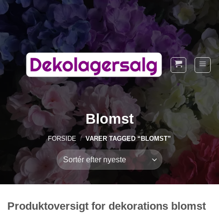
Fortsæt
til
indhold
Blomst
FORSIDE
/
VARER TAGGED “BLOMST”
Produktoversigt for dekorations blomst