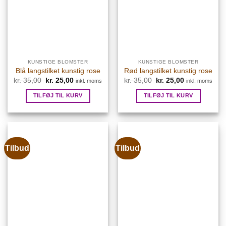
KUNSTIGE BLOMSTER
KUNSTIGE BLOMSTER
Blå langstilket kunstig rose
Rød langstilket kunstig rose
kr.
35,00
Den
kr.
25,00
Den
kr.
35,00
Den
kr.
25,00
Den
inkl. moms
inkl. moms
oprindelige
aktuelle
oprindelige
aktuelle
pris
pris
pris
pris
TILFØJ TIL KURV
TILFØJ TIL KURV
var:
er:
var:
er:
kr. 35,00.
kr. 25,00.
kr. 35,00.
kr. 25,00.
Tilbud
Tilbud