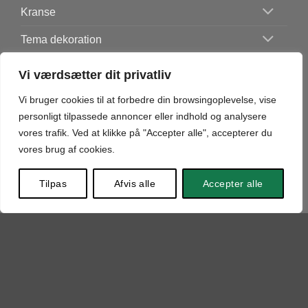
Kranse
Tema dekoration
★ Fast lavpris ★
Vi værdsætter dit privatliv
Vi bruger cookies til at forbedre din browsingoplevelse, vise
personligt tilpassede annoncer eller indhold og analysere
POLITIK & PRIVATLIV
vores trafik. Ved at klikke på "Accepter alle", accepterer du
vores brug af cookies.
Min Konto
Tilpas
Afvis alle
Accepter alle
Fortrydelsesformular
Betingelser for fortrydelsesret
Persondatapolitik
Handelsbetingelser
Cookiepolitik