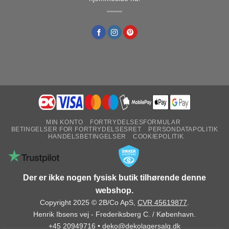
MIN KONTO
FORTRYDELSESFORMULAR
BETINGELSER FOR FORTRYDELSESRET
PERSONDATAPOLITIK
HANDELSBETINGELSER
COOKIEPOLITIK
Der er ikke nogen fysisk butik tilhørende denne
webshop.
Copyright 2025 © 2B/Co ApS,
CVR 45619877
.
Henrik Ibsens vej - Frederiksberg C. / København.
+45 20949716
•
deko@dekolagersalg.dk