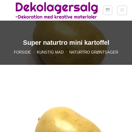
Fortsæt
til
indhold
Super naturtro mini kartoffel
FORSIDE
/
KUNSTIG MAD
/
NATURTRO GRØNTSAGER